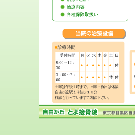
治療内容
各種保険取扱い
■
診療時間
受付時間
月
火
水
木
金
土
日
9:00～12：
●
●
●
●
●
●
休
30
3：00～7：
●
●
●
●
●
休
休
00
土曜は午後１時まで。日曜・祝日は休診。
自由が丘駅より徒歩１０分
往診も行っていますご相談下さい。