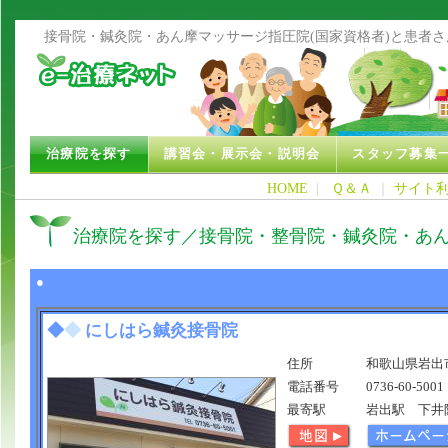
接骨院・鍼灸院・あん摩マッサージ指圧院(国家資格者)と患者
治療院を探す
講習会・展示会・説明会
スタッフ募集
HOME
|
Ｑ＆Ａ
｜
サイト
治療院を探す／接骨院・整骨院・鍼灸院・あ
●
◆
◆
にしはら鍼灸接骨院
住所
和歌山県岩出市
電話番号
0736-60-5001
最寄駅
岩出駅 下井