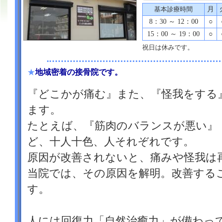
基本診療時間
月
8：30 ～ 12：00
○
15：00 ～ 19：00
○
祝日は休みです。
★
地域密着の接骨院です。
『どこかが痛む』また、『怪我をする
ます。
たとえば、『筋肉のバランスが悪い』
ど、十人十色、人それぞれです。
原因が改善されないと、痛みや怪我は
当院では、その原因を解明。改善する
す。
人には回復力「自然治癒力」が備わっ