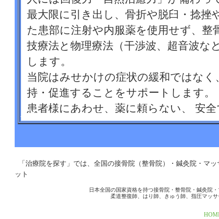
最大限に引き出し、骨折や脱臼・捻挫
た患部に注射や内服薬を使用せず、整
技療法と物理療法（干渉波、超音波な
します。
当院はみせかけの症状の緩和ではなく
持・促進することをサポートします。
患者様にあわせ、薬に頼らない、 安
ます。
数ある接骨院・整骨院の中から「にし
「治療院を探す」では、全国の接骨院（整骨院）・鍼灸院・マ
方の為に、他の治療院以上に、症状に
ット
ています。
日本全国の国家資格を持つ接骨院・整骨院・鍼灸院・
柔道整復師、はり師、きゅう師、指圧マッサ
早期発見は、早期回復に繋がります。
HOM
くなる前」からでも気軽に体の相談が