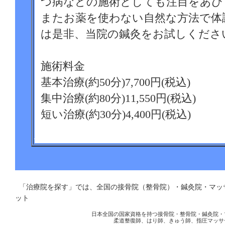
つ病などの施術としても注目をあび
またお薬を使わない自然な方法で体
は是非、当院の鍼灸をお試しくださ
施術料金
基本治療(約50分)7,700円(税込)
集中治療(約80分)11,550円(税込)
短い治療(約30分)4,400円(税込)
営業時間
火水金土日10：00～21：00（最終受
「治療院を探す」では、全国の接骨院（整骨院）・鍼灸院・マ
休診日
ット
月曜日、木曜日
日本全国の国家資格を持つ接骨院・整骨院・鍼灸院・
柔道整復師、はり師、きゅう師、指圧マッサ