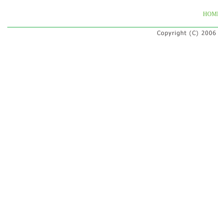
HOM
最寄り駅
小田急江ノ島線 善行駅から徒歩1分