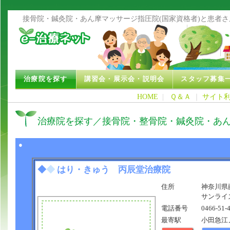
接骨院・鍼灸院・あん摩マッサージ指圧院(国家資格者)と患者
治療院を探す
講習会・展示会・説明会
スタッフ募集
HOME
|
Ｑ＆Ａ
｜
サイト
治療院を探す／接骨院・整骨院・鍼灸院・あ
●
◆
◆
はり・きゅう 丙辰堂治療院
住所
神奈川県藤
サンライズ
電話番号
0466-51-
最寄駅
小田急江