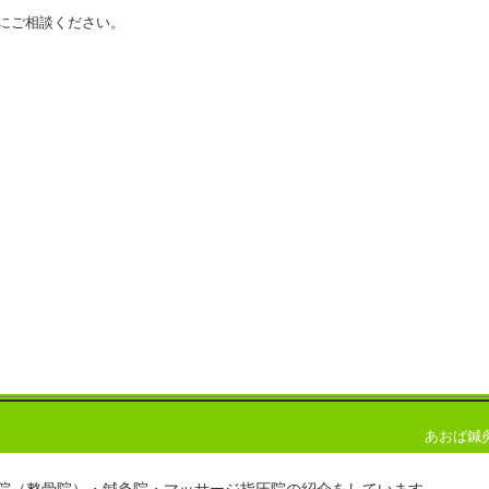
にご相談ください。
あおば鍼
院（整骨院）・鍼灸院・マッサージ指圧院の紹介をしています。 