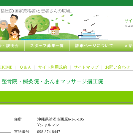
指圧院(国家資格者)と患者さんの広場。
サイ
会・説明会
スタッフ募集一覧
詳細ページについて
e-
HOME
|
Ｑ＆Ａ
｜
サイト利用規約
｜
サイトマップ
｜
お問い合わせ
・整骨院・鍼灸院・あんまマッサージ指圧院
住所
沖縄県浦添市西原6-1-5-105
Yシャルマン
電話番号
098-874-8447