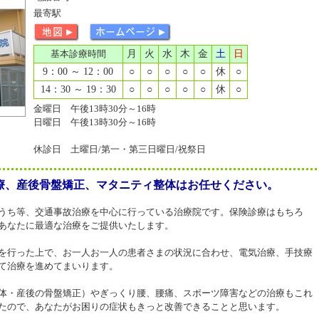
最寄駅
基本診療時間
月
火
水
木
金
土
日
9：00 ～ 12：00
○
○
○
○
○
休
○
14：30 ～ 19：30
○
○
○
○
○
休
○
金曜日 午後13時30分～16時
日曜日 午後13時30分～16時
休診日 土曜日/第一・第三日曜日/祝祭日
療、産後骨盤矯正、マタニティ整体はお任せください。
うち等、交通事故治療を中心に行っている治療院です。保険診療はもちろ
あなたに最適な治療をご提供いたします。
を行った上で、お一人お一人の患者さまの状況に合わせ、電気治療、手技療
て治療を進めてまいります。
体・産後の骨盤矯正）やぎっくり腰、腰痛、スポーツ障害などの治療もこれ
たので、あなたがお困りの症状もきっと改善できることと思います。