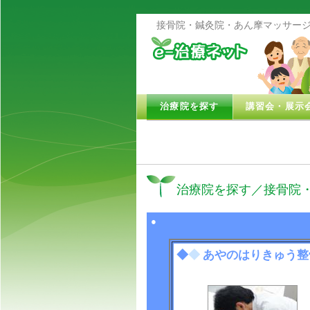
接骨院・鍼灸院・あん摩マッサージ
治療院を探す
講習会・展示
治療院を探す／接骨院
●
◆
◆
あやのはりきゅう整