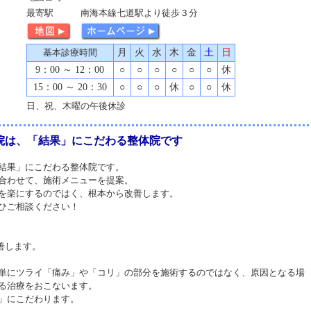
最寄駅
南海本線七道駅より徒歩３分
基本診療時間
月
火
水
木
金
土
日
9：00 ～ 12：00
○
○
○
○
○
○
休
15：00 ～ 20：30
○
○
○
休
○
○
休
日、祝、木曜の午後休診
院は、「結果」にこだわる整体院です
結果」にこだわる整体院です。
合わせて、施術メニューを提案。
を楽にするのではく、根本から改善します。
ひご相談ください！
善します。
単にツライ「痛み」や「コリ」の部分を施術するのではなく、原因となる場
る治療をおこないます。
」にこだわります。