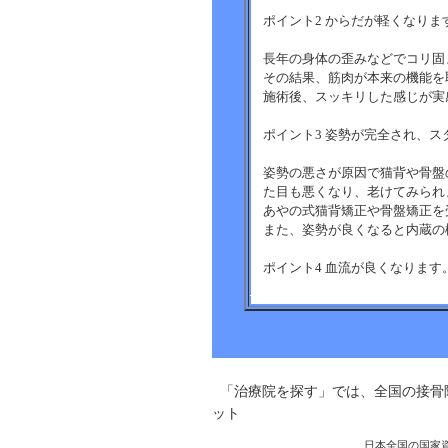
ポイント2 からだが軽くなりま
長年の身体の歪みなどでコリ固
その結果、筋肉が本来の機能を
施術後、スッキリした感じが実
ポイント3 姿勢が完全され、
姿勢の悪さが原因で猫背や骨盤
た目も悪くなり、老けてみられ
あやの式猫背矯正や骨盤矯正を
また、姿勢が良くなると内蔵の
ポイント4 血流が良くなります
筋肉のコリをほぐし、身体のゆ
り・腰痛などに効果があります
ポイント5 リラックス効果があ
「治療院を探す」では、全国の接骨
あやのはりきゅう整骨院では、
ット
せ、日々のストレスを取り除き
日本全国の国家