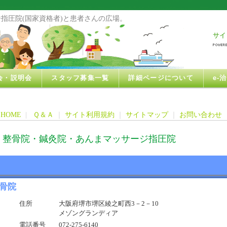
指圧院(国家資格者)と患者さんの広場。
サイ
会・説明会
スタッフ募集一覧
詳細ページについて
e-
HOME
|
Ｑ＆Ａ
｜
サイト利用規約
｜
サイトマップ
｜
お問い合わせ
・整骨院・鍼灸院・あんまマッサージ指圧院
骨院
住所
大阪府堺市堺区綾之町西3－2－10
メゾングランディア
電話番号
072-275-6140