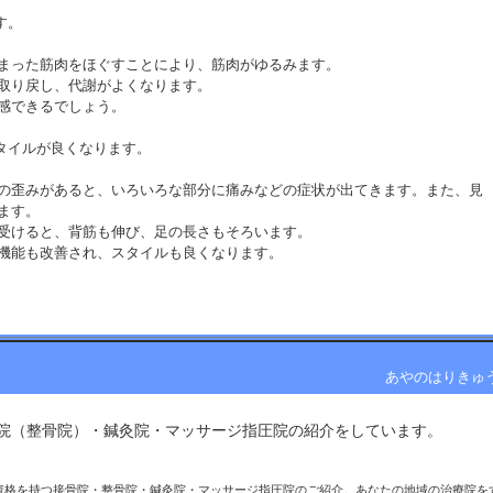
す。
まった筋肉をほぐすことにより、筋肉がゆるみます。
取り戻し、代謝がよくなります。
感できるでしょう。
スタイルが良くなります。
の歪みがあると、いろいろな部分に痛みなどの症状が出てきます。また、見
ます。
受けると、背筋も伸び、足の長さもそろいます。
機能も改善され、スタイルも良くなります。
。
がみを整えることで、うっ血していた血液やリンパの流れが改善され、肩こ
。
あやのはりきゅ
ります。
院（整骨院）・鍼灸院・マッサージ指圧院の紹介をしています。 
マッサージや干渉波、トムソンベッドなどを併用して身体をリラックスさ
ます。
資格を持つ接骨院・整骨院・鍼灸院・マッサージ指圧院のご紹介。あなたの地域の治療院を