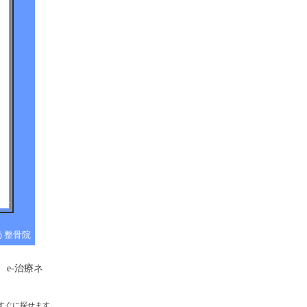
う整骨院
e-治療ネ
すぐに探せます。