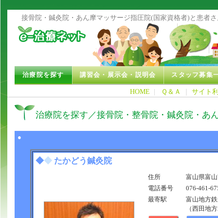
接骨院・鍼灸院・あん摩マッサージ指圧院(国家資格者)と患者
治療院を探す
講習会・展示会・説明会
スタッフ募集
HOME
|
Ｑ＆Ａ
｜
サイト
治療院を探す／接骨院・整骨院・鍼灸院・あ
●
◆
◆
たかどう鍼灸院
住所
富山県富山市
電話番号
076-461-67
最寄駅
富山地方鉄
（西田地方