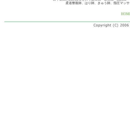
柔道整復師、はり師、きゅう師、指圧マッサ
HOM
休診日
水曜日、祝日（※日曜日は月によっ
最寄り駅
富山地方鉄道市電 西中野駅から徒歩
（西田地方バス停西田地方から徒歩
その他
保険適用：否、出張治療：有、駐車
カード：不可、完全予約制、土曜日