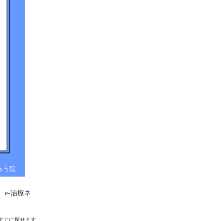
きゅう院
e-治療ネ
すぐに探せます。