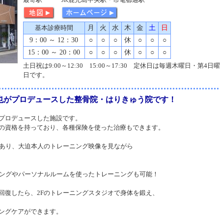
基本診療時間
月
火
水
木
金
土
日
9：00 ～ 12：30
○
○
○
休
○
○
○
15：00 ～ 20：00
○
○
○
休
○
○
○
土日祝は9:00～12:30 15:00～17:30 定休日は毎週木曜日・第4日曜
日です。
也がプロデュースした整骨院・はりきゅう院です！
プロデュースした施設です。
の資格を持っており、各種保険を使った治療もできます。
があり、大迫本人のトレーニング映像を見ながら
ニングやパーソナルルームを使ったトレーニングも可能！
回復したら、2Fのトレーニングスタジオで身体を鍛え、
ングケアができます。