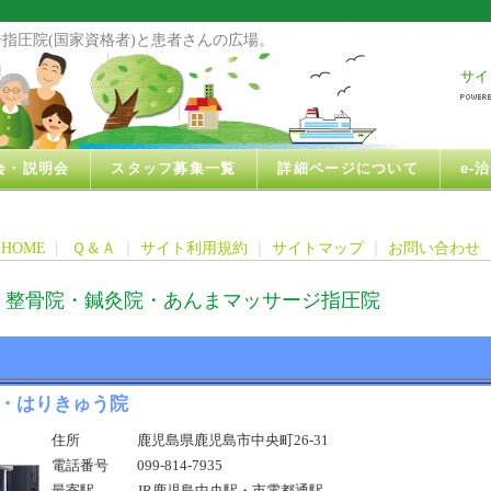
指圧院(国家資格者)と患者さんの広場。
サイ
会・説明会
スタッフ募集一覧
詳細ページについて
e-
HOME
|
Ｑ＆Ａ
｜
サイト利用規約
｜
サイトマップ
｜
お問い合わせ
・整骨院・鍼灸院・あんまマッサージ指圧院
院・はりきゅう院
住所
鹿児島県鹿児島市中央町26-31
電話番号
099-814-7935
最寄駅
JR鹿児島中央駅・市電都通駅