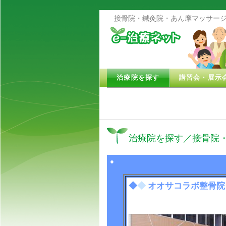
接骨院・鍼灸院・あん摩マッサージ
治療院を探す
講習会・展示
治療院を探す／接骨院
●
◆
◆
オオサコラボ整骨