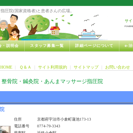
指圧院(国家資格者)と患者さんの広場。
サイ
会・説明会
スタッフ募集一覧
詳細ページについて
e-
HOME
|
Ｑ＆Ａ
｜
サイト利用規約
｜
サイトマップ
｜
お問い合わせ
・整骨院・鍼灸院・あんまマッサージ指圧院
院
住所
京都府宇治市小倉町蓮池173-13
電話番号
0774-79-3343
最寄駅
近鉄小倉駅