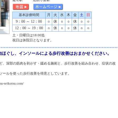
基本診療時間
月
火
水
木
金
土
日
9：00 ～ 12：00
○
休
○
○
休
○
○
12：00 ～ 19：00
○
休
○
○
休
○
○
土・日曜日は18:00迄
祝日は休院日となります。
肉ほぐし、インソールによる歩行改善はおまかせください。
ど、深部の筋肉を剥がす・緩める施術と、歩行改善を組み合わせ、症状の改
ソールを使った歩行改善を得意としています。
seikotsu.com/