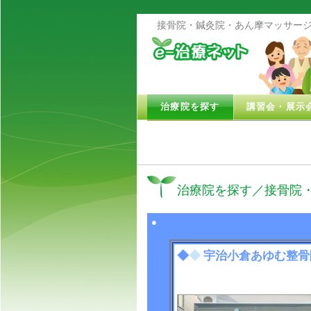
接骨院・鍼灸院・あん摩マッサージ
治療院を探す
講習会・展示
治療院を探す／接骨院
●
◆
◆
宇治小倉あゆむ整骨