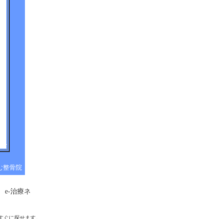
む整骨院
e-治療ネ
すぐに探せます。