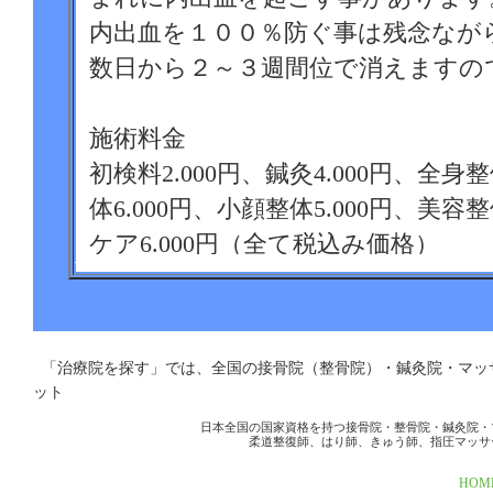
内出血を１００％防ぐ事は残念なが
数日から２～３週間位で消えますの
施術料金
初検料2.000円、鍼灸4.000円、全身
体6.000円、小顔整体5.000円、美容
ケア6.000円（全て税込み価格）
営業時間
月曜日～土曜日9：00～18：00
「治療院を探す」では、全国の接骨院（整骨院）・鍼灸院・マ
ット
休業日
日本全国の国家資格を持つ接骨院・整骨院・鍼灸院・
柔道整復師、はり師、きゅう師、指圧マッサ
日曜日、祭日
HOM