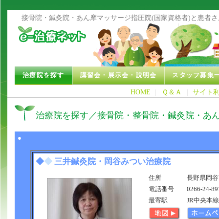
接骨院・鍼灸院・あん摩マッサージ指圧院(国家資格者)と患者
治療院を探す
講習会・展示会・説明会
スタッフ募集
HOME
|
Ｑ＆Ａ
｜
サイト
治療院を探す／接骨院・整骨院・鍼灸院・あ
●
◆
◆
三井鍼灸院・岡谷みつい治療院
住所
長野県岡谷市
電話番号
0266-24-89
最寄駅
JR中央本