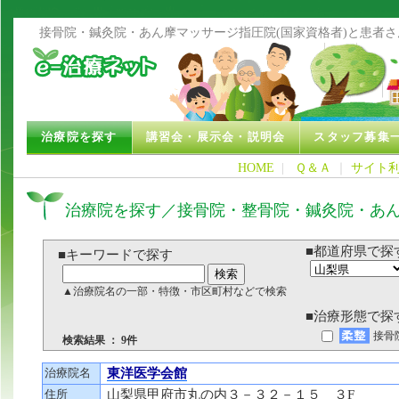
接骨院・鍼灸院・あん摩マッサージ指圧院(国家資格者)と患者
治療院を探す
講習会・展示会・説明会
スタッフ募集
HOME
|
Ｑ＆Ａ
｜
サイト
治療院を探す／接骨院・整骨院・鍼灸院・あ
■都道府県で探
■キーワードで探す
▲治療院名の一部・特徴・市区町村などで検索
■治療形態で探
接骨
検索結果 ： 9件
治療院名
東洋医学会館
住所
山梨県甲府市丸の内３－３２－１５ ３F