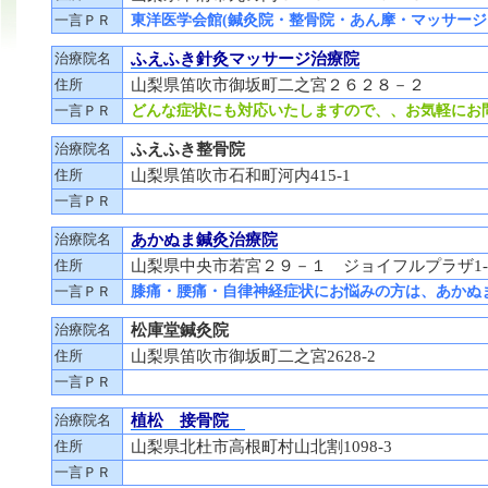
一言ＰＲ
東洋医学会館(鍼灸院・整骨院・あん摩・マッサージ
治療院名
ふえふき針灸マッサージ治療院
住所
山梨県笛吹市御坂町二之宮２６２８－２
一言ＰＲ
どんな症状にも対応いたしますので、、お気軽にお
治療院名
ふえふき整骨院
住所
山梨県笛吹市石和町河内415-1
一言ＰＲ
治療院名
あかぬま鍼灸治療院
住所
山梨県中央市若宮２９－１ ジョイフルプラザ1-
一言ＰＲ
膝痛・腰痛・自律神経症状にお悩みの方は、あかぬ
治療院名
松庫堂鍼灸院
住所
山梨県笛吹市御坂町二之宮2628-2
一言ＰＲ
治療院名
植松 接骨院
住所
山梨県北杜市高根町村山北割1098-3
一言ＰＲ