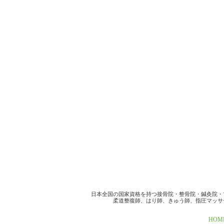
日本全国の国家資格を持つ接骨院・整骨院・鍼灸院・
柔道整復師、はり師、きゅう師、指圧マッサ
HOM