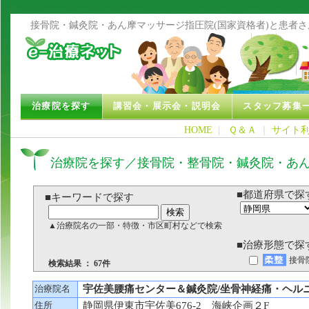
接骨院・鍼灸院・あん摩マッサージ指圧院(国家資格者)と患者
治療院を探す
講習会・展示会・説明会
スタッフ募集
HOME
|
Ｑ＆Ａ
｜
サイト
治療院を探す／接骨院・整骨院・鍼灸院・あ
■都道府県で探
■キーワードで探す
▲治療院名の一部・特徴・市区町村などで検索
■治療形態で探
接骨
検索結果 ： 67件
治療院名
宇佐美腰痛センター＆鍼灸院/坐骨神経痛・ヘル
住所
静岡県伊東市宇佐美676-2 海峡企画２F