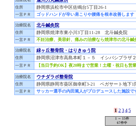
住所
静岡県浜松市中区佐鳴台5丁目26-1
一言ＰＲ
ゴッドハンドが辛い肩こりや腰痛を根本改善します
治療院名
北斗鍼灸院
住所
静岡県焼津市東小川3丁目11-28 北斗鍼灸院
一言ＰＲ
不妊治療、美容針、痛みの治療なら焼津市の北斗鍼
治療院名
緑ヶ丘整骨院・はりきゅう院
住所
静岡県沼津市高島本町１－５ イシバシプラザ２
一言ＰＲ
【当日予約OK】夜20時まで営業！土曜・祝日も営
治療院名
ウチダラボ整骨院
住所
静岡県静岡市葵区御幸町3-21 ペガサート地下1
一言ＰＲ
サッカー選手の内田篤人がプロデュースした施設で
1
2
3
4
5
1 ～ 15件
67件中