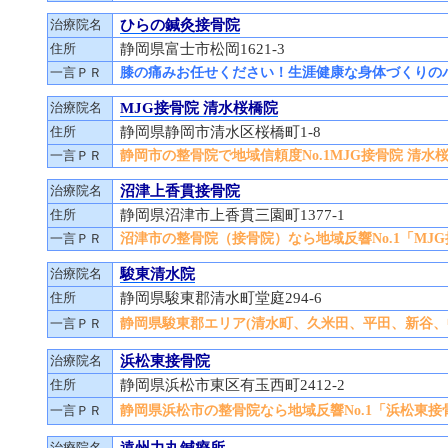
治療院名
ひらの鍼灸接骨院
住所
静岡県富士市松岡1621-3
一言ＰＲ
膝の痛みお任せください！生涯健康な身体づくりの
治療院名
MJG接骨院 清水桜橋院
住所
静岡県静岡市清水区桜橋町1-8
一言ＰＲ
静岡市の整骨院で地域信頼度No.1MJG接骨院 清水
治療院名
沼津上香貫接骨院
住所
静岡県沼津市上香貫三園町1377-1
一言ＰＲ
沼津市の整骨院（接骨院）なら地域反響No.1「MJ
治療院名
駿東清水院
住所
静岡県駿東郡清水町堂庭294-6
一言ＰＲ
静岡県駿東郡エリア(清水町、久米田、平田、新谷
治療院名
浜松東接骨院
住所
静岡県浜松市東区有玉西町2412-2
一言ＰＲ
静岡県浜松市の整骨院なら地域反響No.1「浜松東接
治療院名
遠州力丸鍼療所