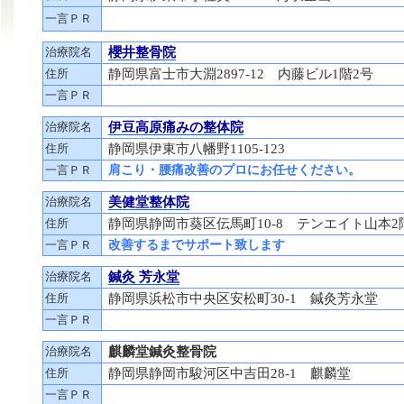
一言ＰＲ
治療院名
櫻井整骨院
住所
静岡県富士市大淵2897-12 内藤ビル1階2号
一言ＰＲ
治療院名
伊豆高原痛みの整体院
住所
静岡県伊東市八幡野1105-123
一言ＰＲ
肩こり・腰痛改善のプロにお任せください。
治療院名
美健堂整体院
住所
静岡県静岡市葵区伝馬町10-8 テンエイト山本2
一言ＰＲ
改善するまでサポート致します
治療院名
鍼灸 芳永堂
住所
静岡県浜松市中央区安松町30-1 鍼灸芳永堂
一言ＰＲ
治療院名
麒麟堂鍼灸整骨院
住所
静岡県静岡市駿河区中吉田28-1 麒麟堂
一言ＰＲ