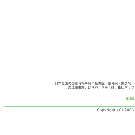
日本全国の国家資格を持つ接骨院・整骨院・鍼灸院・
柔道整復師、はり師、きゅう師、指圧マッサ
HOM