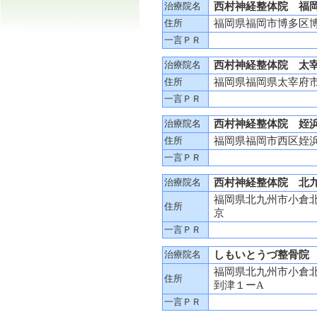
治療院名
西村神経整体院 福
住所
福岡県福岡市博多区博多
一言ＰＲ
治療院名
西村神経整体院 太
住所
福岡県福岡県太宰府市五
一言ＰＲ
治療院名
西村神経整体院 姪
住所
福岡県福岡市西区姪浜駅
一言ＰＲ
治療院名
西村神経整体院 北
福岡県北九州市小倉
住所
京
一言ＰＲ
治療院名
しもいとうづ整骨院
福岡県北九州市小倉
住所
到津１ーA
一言ＰＲ