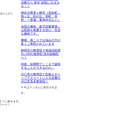
治療なら 是非 当院に おまか
せ！＝
神奈川県茅ヶ崎市（若松町、
旭ヶ丘、松が丘、幸町、本
村、一里塚、東海岸北など）
当院の施術「疲労回復整体」
は医師も推薦する安心・安全
な施術です。
腰痛、肩こりでお悩みの方が
多くご来院されています
静岡市の整骨院で地域信頼度
No.1MJG接骨院 清水桜橋院
へ！
何故、短期間でここまで緩和
することができるのか。
川口市の整骨院で芸能人やト
ップアスリートにも大反響の
川口芝高木整骨院！
ＰＲはランダムに表示されま
す。
すぐに探せます。
ワーク！