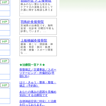
自由が丘 とよ接骨院
痛みのない豊かな生活を。
ケアマネの資格を生かして
介護に関する相談も承りま
...
羽鳥針灸接骨院
茨城県の治療院です。無料
送迎・往診有 日曜日午前も
診察しています。 ...
上板橋鍼灸接骨院
腰痛・肩こり・関節痛・神
経痛・骨折・脱臼・捻挫・
打撲・挫傷・スポーツ障害
な ...
★治療院一言ＰＲ★
骨盤矯正／交通事故／スポー
ツテーピング・外傷対応(早
朝6:30-)
はり・きゅう・整体・整復・
矯正（予約制）
あなたの痛みの原因を見極め
笑顔にする治療院です
自律神経症状に特化した治療
を行っております。