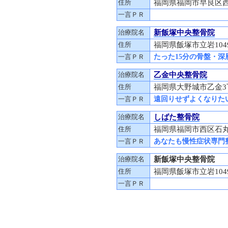
住所
福岡県福岡市早良区西新5
一言ＰＲ
治療院名
新飯塚中央整骨院
住所
福岡県飯塚市立岩104
一言ＰＲ
たった15分の骨盤・
治療院名
乙金中央整骨院
住所
福岡県大野城市乙金3
一言ＰＲ
遠回りせずよくなりた
治療院名
しばた整骨院
住所
福岡県福岡市西区石丸3
一言ＰＲ
あなたも慢性症状専門
治療院名
新飯塚中央整骨院
住所
福岡県飯塚市立岩104
一言ＰＲ