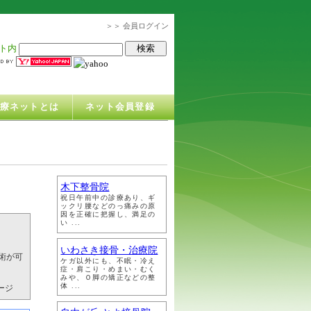
＞＞ 会員ログイン
ト内
治療ネットとは
ネット会員登録
木下整骨院
祝日午前中の診療あり、ギ
ックリ腰などのっ痛みの原
因を正確に把握し、満足の
い ...
いわさき接骨・治療院
術が可
ケガ以外にも、不眠・冷え
症・肩こり・めまい・むく
みや、Ｏ脚の矯正などの整
体 ...
ージ