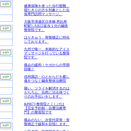
健康保険を使った歩行困難、
寝たきりの方を対象とした出
張専門訪問マッサージ。
大阪市浪速区日本橋,恵比寿
町駅1-A出口徒歩１分の鍼灸
整骨院です。
はりきゅう、骨盤矯正に特化
しております。
九州で唯一、本格的なアイス
マッサージを行っている整骨
院です。
痛みの緩和！ケガからの早期
回復！
信州諏訪・心とからだを癒し
魂をつなぐ鍼灸整体治療院
痛い、ツライを解消するのは
もちろん、自然に治る体づく
りのお手伝いをします。
&#9673;整骨院とくしげは
【完全予約制・自費治療専
門】の整骨院です
痛みのない、次世代背骨・骨
盤矯正で緩和を目指します。