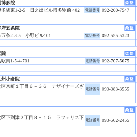
岡博多院
駅東1-2-5 日之出ビル博多駅前 402
092-260-7547
電話番号
宰府五条院
条2-3-5 小野ビル101
092-555-5323
電話番号
浜院
南1-5-4-701
092-707-5075
電話番号
九州小倉院
北区京町１丁目６－３６ デザイナーズざ
093-383-3555
電話番号
北区下到津２丁目８－１５ ラフェリス下
093-562-2455
電話番号