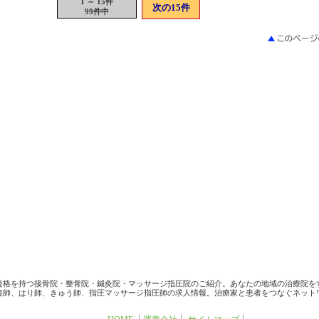
1 ～ 15件
次の15件
99件中
資格を持つ接骨院・整骨院・鍼灸院・マッサージ指圧院のご紹介。あなたの地域の治療院を
復師、はり師、きゅう師、指圧マッサージ指圧師の求人情報。治療家と患者をつなぐネット