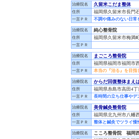
治療院名
久留米こだま整体
住所
福岡県久留米市長門石2
一言ＰＲ
不調や痛みのない日常
治療院名
純心整骨院
住所
福岡県久留米市梅満町10
一言ＰＲ
治療院名
まごころ整骨院
住所
福岡県福岡市福岡市西区
一言ＰＲ
本当の『治る』を目指
治療院名
からだ回復整体まえ
住所
福岡県糸島市高田4丁
一言ＰＲ
長時間の立ち仕事やデ
治療院名
美骨鍼灸整骨院
住所
福岡県北九州市八幡西区
一言ＰＲ
整体と鍼灸でツライ慢
治療院名
こころ整骨院 福岡