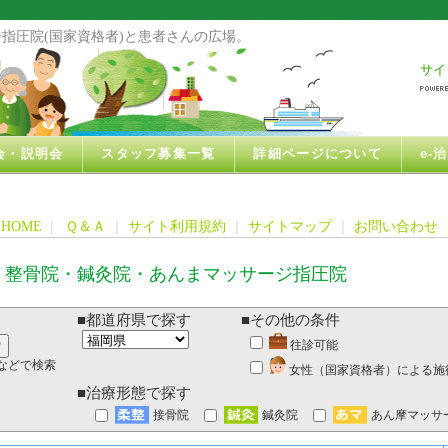
指圧院(国家資格者)と患者さんの広場。
サイ
会・説明会
スタッフ募集一覧
詳細ページについて
e-
HOME
|
Ｑ＆Ａ
｜
サイト利用規約
｜
サイトマップ
｜
お問い合わせ
・整骨院・鍼灸院・あんまマッサージ指圧院
■都道府県で探す
■その他の条件
往診可能
などで検索
女性（国家資格者）による施
■治療形態で探す
接骨院
鍼灸院
あん摩マッサ