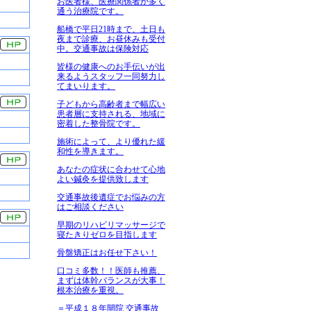
お医者様、医療関係者が多く
通う治療院です。
船橋で平日21時まで、土日も
夜まで診療、お昼休みも受付
中。交通事故は保険対応
皆様の健康へのお手伝いが出
来るようスタッフ一同努力し
てまいります。
子どもから高齢者まで幅広い
患者層に支持される、地域に
密着した整骨院です。
施術によって、より優れた緩
和性を導きます。
あなたの症状に合わせて心地
よい鍼灸を提供致します
交通事故後遺症でお悩みの方
はご相談ください
早期のリハビリマッサージで
寝たきりゼロを目指します
骨盤矯正はお任せ下さい！
口コミ多数！！医師も推薦、
まずは体幹バランスが大事！
根本治療を重視。
＝平成１８年開院 交通事故