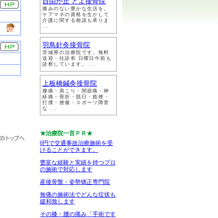
自由が丘 とよ接骨院
痛みのない豊かな生活を。
ケアマネの資格を生かして
介護に関する相談も承りま
...
羽鳥針灸接骨院
茨城県の治療院です。無料
送迎・往診有 日曜日午前も
診察しています。 ...
上板橋鍼灸接骨院
腰痛・肩こり・関節痛・神
経痛・骨折・脱臼・捻挫・
打撲・挫傷・スポーツ障害
な ...
★治療院一言ＰＲ★
0円で交通事故治療施術を受
けることができます。
豊富な経験と実績を持つプロ
の施術で対応します
産後骨盤・姿勢矯正専門院
無痛の施術法でどんな症状も
緩和致します
その膝・腰の痛み「手術です