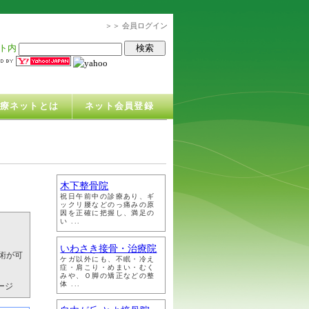
＞＞ 会員ログイン
ト内
治療ネットとは
ネット会員登録
木下整骨院
祝日午前中の診療あり、ギ
ックリ腰などのっ痛みの原
因を正確に把握し、満足の
い ...
いわさき接骨・治療院
術が可
ケガ以外にも、不眠・冷え
症・肩こり・めまい・むく
みや、Ｏ脚の矯正などの整
体 ...
ージ