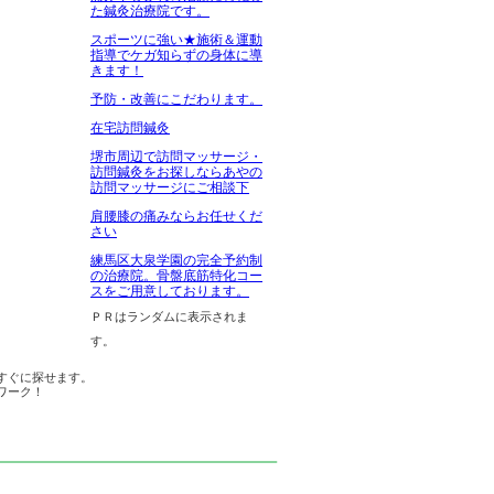
た鍼灸治療院です。
スポーツに強い★施術＆運動
指導でケガ知らずの身体に導
きます！
予防・改善にこだわります。
在宅訪問鍼灸
堺市周辺で訪問マッサージ・
訪問鍼灸をお探しならあやの
訪問マッサージにご相談下
肩腰膝の痛みならお任せくだ
さい
練馬区大泉学園の完全予約制
の治療院。骨盤底筋特化コー
スをご用意しております。
ＰＲはランダムに表示されま
す。
すぐに探せます。
ワーク！