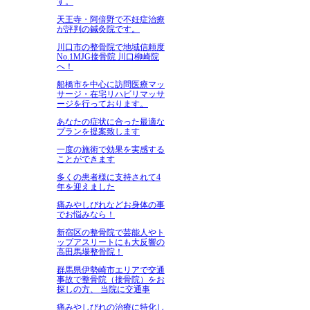
す。
天王寺・阿倍野で不妊症治療
が評判の鍼灸院です。
川口市の整骨院で地域信頼度
No.1MJG接骨院 川口柳崎院
へ！
船橋市を中心に訪問医療マッ
サージ・在宅リハビリマッサ
ージを行っております。
あなたの症状に合った最適な
プランを提案致します
一度の施術で効果を実感する
ことができます
多くの患者様に支持されて4
年を迎えました
痛みやしびれなどお身体の事
でお悩みなら！
新宿区の整骨院で芸能人やト
ップアスリートにも大反響の
高田馬場整骨院！
群馬県伊勢崎市エリアで交通
事故で整骨院（接骨院）をお
探しの方、 当院に交通事
痛みやしびれの治療に特化し