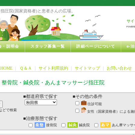
指圧院(国家資格者)と患者さんの広場。
サイ
会・説明会
スタッフ募集一覧
詳細ページについて
e-
HOME
|
Ｑ＆Ａ
｜
サイト利用規約
｜
サイトマップ
｜
お問い合わせ
・整骨院・鍼灸院・あんまマッサージ指圧院
■都道府県で探す
■その他の条件
往診可能
などで検索
女性（国家資格者）による施
■治療形態で探す
接骨院
鍼灸院
あん摩マッサ