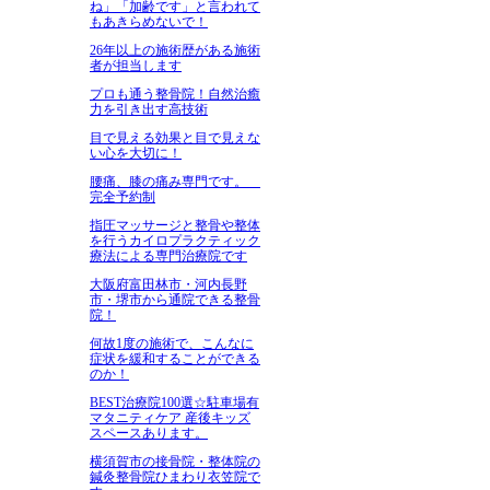
ね」「加齢です」と言われて
もあきらめないで！
26年以上の施術歴がある施術
者が担当します
プロも通う整骨院！自然治癒
力を引き出す高技術
目で見える効果と目で見えな
い心を大切に！
腰痛、膝の痛み専門です。
完全予約制
指圧マッサージと整骨や整体
を行うカイロプラクティック
療法による専門治療院です
大阪府富田林市・河内長野
市・堺市から通院できる整骨
院！
何故1度の施術で、こんなに
症状を緩和することができる
のか！
BEST治療院100選☆駐車場有
マタニティケア 産後キッズ
スペースあります。
横須賀市の接骨院・整体院の
鍼灸整骨院ひまわり衣笠院で