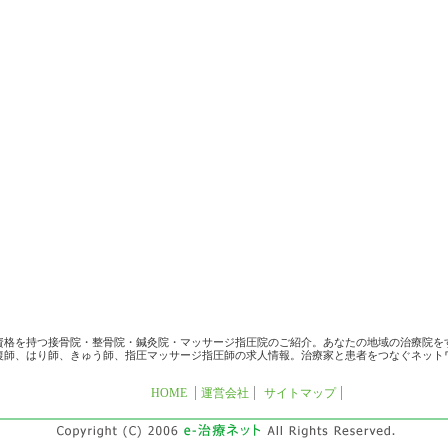
資格を持つ接骨院・整骨院・鍼灸院・マッサージ指圧院のご紹介。あなたの地域の治療院を
復師、はり師、きゅう師、指圧マッサージ指圧師の求人情報。治療家と患者をつなぐネット
HOME
運営会社
サイトマップ