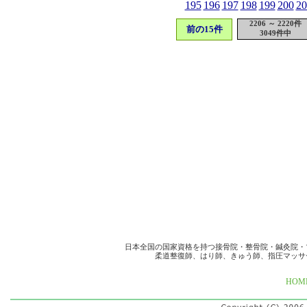
195
196
197
198
199
200
20
2206 ～ 2220件
前の15件
3049件中
日本全国の国家資格を持つ接骨院・整骨院・鍼灸院・
柔道整復師、はり師、きゅう師、指圧マッサ
HOM