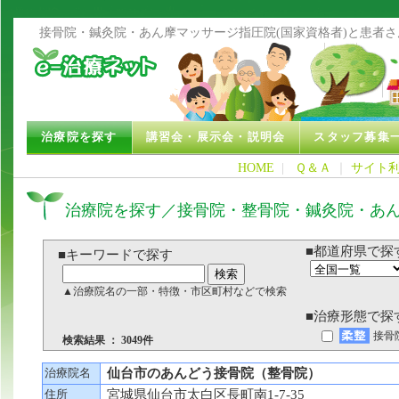
接骨院・鍼灸院・あん摩マッサージ指圧院(国家資格者)と患者
治療院を探す
講習会・展示会・説明会
スタッフ募集
HOME
|
Ｑ＆Ａ
｜
サイト
治療院を探す／接骨院・整骨院・鍼灸院・あ
■都道府県で探
■キーワードで探す
▲治療院名の一部・特徴・市区町村などで検索
■治療形態で探
接骨
検索結果 ： 3049件
治療院名
仙台市のあんどう接骨院（整骨院）
住所
宮城県仙台市太白区長町南1-7-35