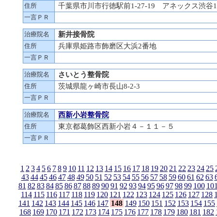
住所
千葉県市川市行徳駅前1-27-19 アネックス渋谷1
一言ＰＲ
治療院名
新井接骨院
住所
兵庫県姫路市飾磨区大浜2番地
一言ＰＲ
治療院名
さいとう整骨院
住所
茨城県龍ヶ崎市長山8-2-3
一言ＰＲ
治療院名
西新小岩整骨院
住所
東京都葛飾区西新小岩４－１１－５
一言ＰＲ
1
2
3
4
5
6
7
8
9
10
11
12
13
14
15
16
17
18
19
20
21
22
23
24
25
43
44
45
46
47
48
49
50
51
52
53
54
55
56
57
58
59
60
61
62
63
81
82
83
84
85
86
87
88
89
90
91
92
93
94
95
96
97
98
99
100
10
114
115
116
117
118
119
120
121
122
123
124
125
126
127
128
141
142
143
144
145
146
147
148
149
150
151
152
153
154
155
168
169
170
171
172
173
174
175
176
177
178
179
180
181
182