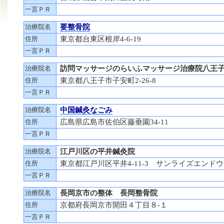
一言ＰＲ
治療院名
要整骨院
住所
東京都台東区根岸4‐6‐19
一言ＰＲ
治療院名
訪問マッサージのらいふマッサージ治療院八王
住所
東京都八王子市子安町2-26-8
一言ＰＲ
治療院名
中国鍼灸なごみ
住所
広島県広島市佐伯区藤垂園34-11
一言ＰＲ
治療院名
江戸川区の平井鍼灸院
住所
東京都江戸川区平井4-11-3 サンライズエンドウII
一言ＰＲ
治療院名
長岡京市の整体 長岡整骨院
住所
京都府長岡京市開田４丁目８-１
一言ＰＲ