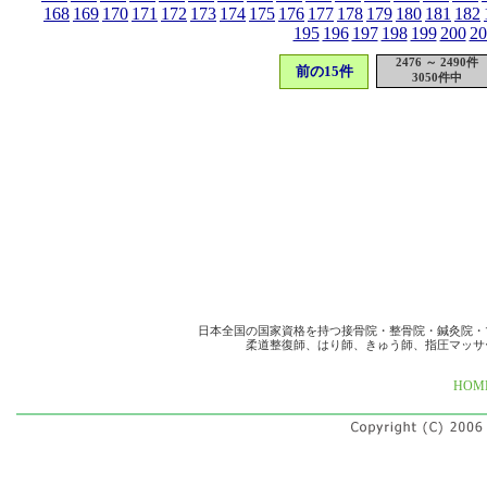
168
169
170
171
172
173
174
175
176
177
178
179
180
181
182
195
196
197
198
199
200
20
2476 ～ 2490件
前の15件
3050件中
日本全国の国家資格を持つ接骨院・整骨院・鍼灸院・
柔道整復師、はり師、きゅう師、指圧マッサ
HOM