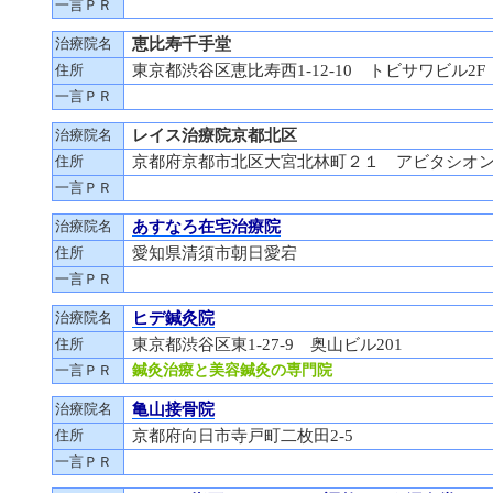
一言ＰＲ
治療院名
恵比寿千手堂
住所
東京都渋谷区恵比寿西1-12-10 トビサワビル2F
一言ＰＲ
治療院名
レイス治療院京都北区
住所
京都府京都市北区大宮北林町２１ アビタシオ
一言ＰＲ
治療院名
あすなろ在宅治療院
住所
愛知県清須市朝日愛宕
一言ＰＲ
治療院名
ヒデ鍼灸院
住所
東京都渋谷区東1-27-9 奥山ビル201
一言ＰＲ
鍼灸治療と美容鍼灸の専門院
治療院名
亀山接骨院
住所
京都府向日市寺戸町二枚田2-5
一言ＰＲ