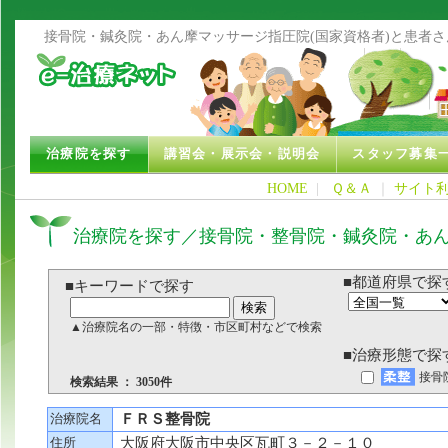
接骨院・鍼灸院・あん摩マッサージ指圧院(国家資格者)と患者
治療院を探す
講習会・展示会・説明会
スタッフ募集
HOME
|
Ｑ＆Ａ
｜
サイト
治療院を探す／接骨院・整骨院・鍼灸院・あ
■都道府県で探
■キーワードで探す
▲治療院名の一部・特徴・市区町村などで検索
■治療形態で探
接骨
検索結果 ： 3050件
治療院名
ＦＲＳ整骨院
住所
大阪府大阪市中央区瓦町３－２－１０