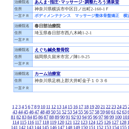
治療院名
あんま･指圧･マッサージ･調整たろう湧泉堂
住所
神奈川県横浜市中区日ノ出町2-160-1Ｆ
一言ＰＲ
ボディメンテナンス マッサージ整体骨盤矯正 横
治療院名
春日部治療院
住所
埼玉県春日部市西八木崎1-2-1
一言ＰＲ
治療院名
えぐち鍼灸整骨院
住所
福岡県久留米市宮ノ陣1-9-25
一言ＰＲ
治療院名
カーム治療室
住所
神奈川県足柄上郡大井町金子１０３６
一言ＰＲ
1
2
3
4
5
6
7
8
9
10
11
12
13
14
15
16
17
18
19
20
21
22
23
24
25
43
44
45
46
47
48
49
50
51
52
53
54
55
56
57
58
59
60
61
62
63
81
82
83
84
85
86
87
88
89
90
91
92
93
94
95
96
97
98
99
100
10
114
115
116
117
118
119
120
121
122
123
124
125
126
127
128
141
142
143
144
145
146
147
148
149
150
151
152
153
154
155