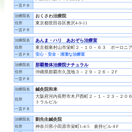
一言ＰＲ
治療院名
おくさわ治療院
住所
東京都世田谷区奥沢4-9-11
一言ＰＲ
治療院名
あんま・ハリ あおぞら治療室
住所
東京都東村山市栄町２－１０－６３ ポーロニ
一言ＰＲ
安心・安全・清潔な治療室
治療院名
那覇整体治療院ナチュラル
住所
沖縄県那覇市久茂地３－２９－２６－２F
一言ＰＲ
治療院名
鍼灸院和来
大阪府河内長野市木戸西町２－１－２３－２０
住所
トラルビル
一言ＰＲ
治療院名
劉先生鍼灸院
住所
神奈川県小田原市栄町1-4-5 倉持ビル４F