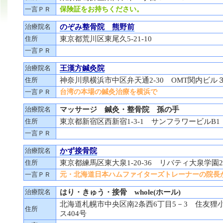
一言ＰＲ
保険証をお持ちください。
治療院名
のぞみ整骨院 熊野前
住所
東京都荒川区東尾久5-21-10
一言ＰＲ
治療院名
王漢方鍼灸院
住所
神奈川県横浜市中区弁天通2-30 OMT関内ビル３
一言ＰＲ
台湾の本場の鍼灸治療を横浜で
治療院名
マッサージ 鍼灸・整骨院 孫の手
住所
東京都新宿区西新宿1-3-1 サンフラワービルB1
一言ＰＲ
治療院名
かず接骨院
住所
東京都練馬区東大泉1-20-36 リバティ大泉学園2
一言ＰＲ
元・北海道日本ハムファイターズトレーナーの院長
治療院名
はり・きゅう・接骨 whole(ホール)
北海道札幌市中央区南2条西6丁目5－3 住友狸
住所
ス404号