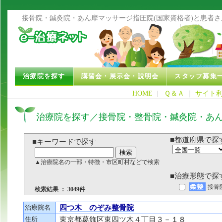
接骨院・鍼灸院・あん摩マッサージ指圧院(国家資格者)と患者
治療院を探す
講習会・展示会・説明会
スタッフ募集
HOME
|
Ｑ＆Ａ
｜
サイト
治療院を探す／接骨院・整骨院・鍼灸院・あ
■都道府県で探
■キーワードで探す
▲治療院名の一部・特徴・市区町村などで検索
■治療形態で探
接骨
検索結果 ： 3049件
治療院名
四つ木 のぞみ整骨院
住所
東京都葛飾区東四ツ木４丁目３－１８