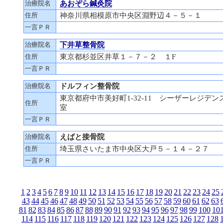
治療院名
あおぞら鍼灸院
住所
神奈川県相模原市中央区淵野辺４－５－１
一言ＰＲ
治療院名
下井草整骨院
住所
東京都杉並区井草１－７－２ １F
一言ＰＲ
治療院名
ドルフィン整骨院
東京都府中市美好町1-32-11 シーザーレジデン
住所
室
一言ＰＲ
治療院名
えばと接骨院
住所
埼玉県さいたま市中央区大戸５－１４－２７
一言ＰＲ
1
2
3
4
5
6
7
8
9
10
11
12
13
14
15
16
17
18
19
20
21
22
23
24
25
43
44
45
46
47
48
49
50
51
52
53
54
55
56
57
58
59
60
61
62
63
81
82
83
84
85
86
87
88
89
90
91
92
93
94
95
96
97
98
99
100
10
114
115
116
117
118
119
120
121
122
123
124
125
126
127
128