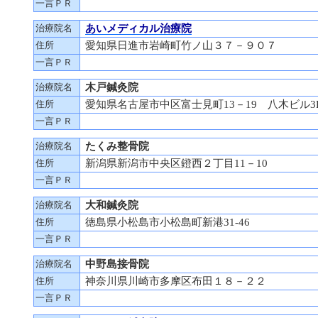
一言ＰＲ
治療院名
あいメディカル治療院
住所
愛知県日進市岩崎町竹ノ山３７－９０７
一言ＰＲ
治療院名
木戸鍼灸院
住所
愛知県名古屋市中区富士見町13－19 八木ビル3
一言ＰＲ
治療院名
たくみ整骨院
住所
新潟県新潟市中央区鐙西２丁目11－10
一言ＰＲ
治療院名
大和鍼灸院
住所
徳島県小松島市小松島町新港31-46
一言ＰＲ
治療院名
中野島接骨院
住所
神奈川県川崎市多摩区布田１８－２２
一言ＰＲ