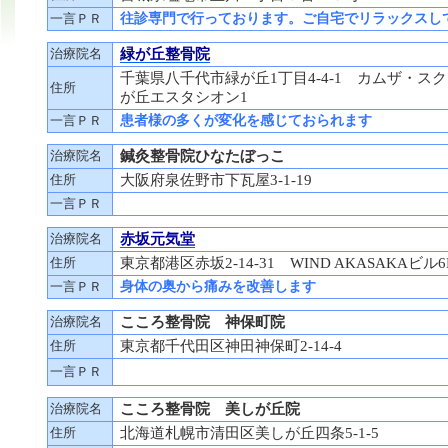
一言ＰＲ
往診専門で行っております。ご自宅でリラックスし
治療院名
緑が丘整骨院
千葉県八千代市緑が丘1丁目4-4-1 カムザ・ス
住所
が丘エスタシオン1
一言ＰＲ
患者様の多くが変化を感じておられます
治療院名
鍼灸整骨院ひなたぼっこ
住所
大阪府泉佐野市下瓦屋3-1-19
一言ＰＲ
治療院名
赤坂元気堂
住所
東京都港区赤坂2-14-31 WIND AKASAKAビル6
一言ＰＲ
身体の奥から痛みを改善します
治療院名
こころ整骨院 神保町院
住所
東京都千代田区神田神保町2-14-4
一言ＰＲ
治療院名
こころ整骨院 美しが丘院
住所
北海道札幌市清田区美しが丘四条5-1-5