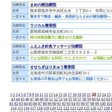
治療院名
まめの樹治療院
住所
熊本県熊本市中央区出水 １丁目6-1 寺岡ビル1
一言ＰＲ
熊本市で整体・鍼灸・美容針ならまめの樹治療院へ
治療院名
ラジカル整骨院
住所
群馬県高崎市金古町261-1
一言ＰＲ
体の自然治癒力に働きかける施術
治療院名
ふえふき針灸マッサージ治療院
住所
山梨県笛吹市御坂町二之宮２６２８－２
一言ＰＲ
どんな症状にも対応いたしますので、、お気軽にお
治療院名
せせらぎはりきゅう整骨院
住所
北海道中川郡幕別町札内北栄町10-1
一言ＰＲ
お身体の不都合は何でもお気軽にご相談ください。
1
2
3
4
5
6
7
8
9
10
11
12
13
14
15
16
17
18
19
20
21
22
23
24
25
43
44
45
46
47
48
49
50
51
52
53
54
55
56
57
58
59
60
61
62
63
81
82
83
84
85
86
87
88
89
90
91
92
93
94
95
96
97
98
99
100
10
114
115
116
117
118
119
120
121
122
123
124
125
126
127
128