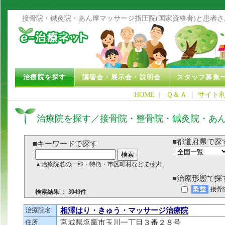
接骨院・鍼灸院・あん摩マッサージ指圧院(国家資格者)と患者
治療院を探す
講習会・展示会・説明会
スタッフ募集
HOME
|
Ｑ＆Ａ
｜
サイト
治療院を探す／接骨院・整骨院・鍼灸院・あ
■都道府県で探
■キーワードで探す
▲治療院名の一部・特徴・市区町村などで検索
■治療形態で探
接骨
検索結果 ： 3049件
治療院名
相澤はり・きゅう・マッサージ治療院
住所
宮城県塩竈市玉川一丁目３番２８号