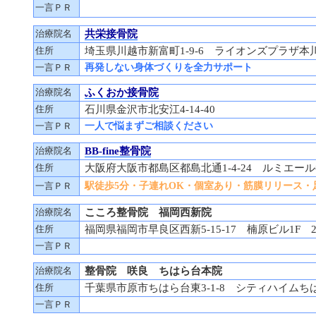
一言ＰＲ
治療院名
共栄接骨院
住所
埼玉県川越市新富町1-9-6 ライオンズプラザ本川
一言ＰＲ
再発しない身体づくりを全力サポート
治療院名
ふくおか接骨院
住所
石川県金沢市北安江4-14-40
一言ＰＲ
一人で悩まずご相談ください
治療院名
BB-fine整骨院
住所
大阪府大阪市都島区都島北通1-4-24 ルミエール
一言ＰＲ
駅徒歩5分・子連れOK・個室あり・筋膜リリース・
治療院名
こころ整骨院 福岡西新院
住所
福岡県福岡市早良区西新5-15-17 楠原ビル1F 2
一言ＰＲ
治療院名
整骨院 咲良 ちはら台本院
住所
千葉県市原市ちはら台東3-1-8 シティハイムちは
一言ＰＲ