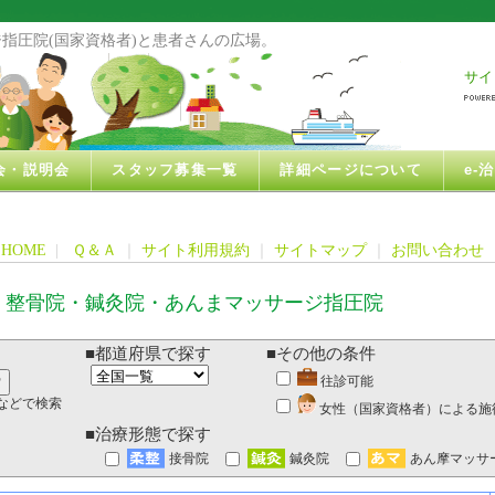
指圧院(国家資格者)と患者さんの広場。
サイ
会・説明会
スタッフ募集一覧
詳細ページについて
e-
HOME
|
Ｑ＆Ａ
｜
サイト利用規約
｜
サイトマップ
｜
お問い合わせ
・整骨院・鍼灸院・あんまマッサージ指圧院
■都道府県で探す
■その他の条件
往診可能
などで検索
女性（国家資格者）による施
■治療形態で探す
接骨院
鍼灸院
あん摩マッサ