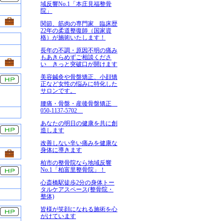
域反響No.1「本庄見福整骨
院」
関節、筋肉の専門家 臨床歴
22年の柔道整復師（国家資
格）が施術いたします！
長年の不調・原因不明の痛み
もあきらめずご相談くださ
い きっと突破口が開けます
美容鍼灸や骨盤矯正、小顔矯
正など女性の悩みに特化した
サロンです。
腰痛・骨盤・産後骨盤矯正
050-1137-5702
あなたの明日の健康を共に創
造します
改善しない辛い痛みを健康な
身体に導きます
柏市の整骨院なら地域反響
No.1「柏富里整骨院」！
心斎橋駅徒歩2分の身体トー
タルケアスペース(整骨院・
整体)
皆様が笑顔になれる施術を心
がけています