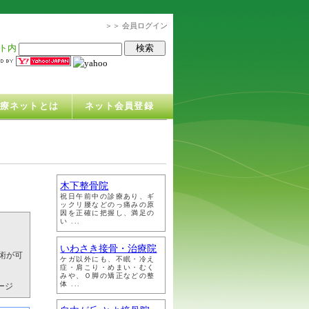
＞＞ 会員ログイン
ト内
治療ネットとは
ネット会員登録
木下整骨院
祝日午前中の診療あり、ギ
ックリ腰などのっ痛みの原
因を正確に把握し、満足の
い ...
いわさき接骨・治療院
術が可
ケガ以外にも、不眠・冷え
症・肩こり・めまい・むく
みや、Ｏ脚の矯正などの整
体 ...
ージ