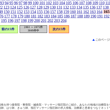
93
94
95
96
97
98
99
100
101
102
103
104
105
106
107
108
109
110
11
22
123
124
125
126
127
128
129
130
131
132
133
134
135
136
137
138
49
150
151
152
153
154
155
156
157
158
159
160
161
162
163
164
165
76
177
178
179
180
181
182
183
184
185
186
187
188
189
190
191
192
195
196
197
198
199
200
201
202
203
204
2461 ～ 2475件
前の15件
次の15件
3049件中
資格を持つ接骨院・整骨院・鍼灸院・マッサージ指圧院のご紹介。あなたの地域の治療院を
復師、はり師、きゅう師、指圧マッサージ指圧師の求人情報。治療家と患者をつなぐネット