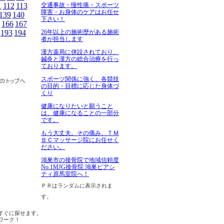
交通事故・慢性痛・スポーツ
1
112
113
障害・お身体のケアはお任せ
139
140
下さい！
166
167
26年以上の施術歴がある施術
193
194
者が担当します
漢方薬局に併設されており、
鍼灸と漢方の総合治療を行っ
ております。
スポーツ関係に強く、各競技
の目的・目標に応じた身体づ
くり
健康になりたいと願うこと
は、健康になることの一部分
です。
もう大丈夫。その痛み、ＴＭ
ＢＣマッサージ院にお任せく
ださい。
鴻巣市の接骨院で地域信頼度
No.1MJG接骨院 鴻巣ピアシ
ティ原馬室院へ！
ＰＲはランダムに表示されま
す。
すぐに探せます。
ワーク！