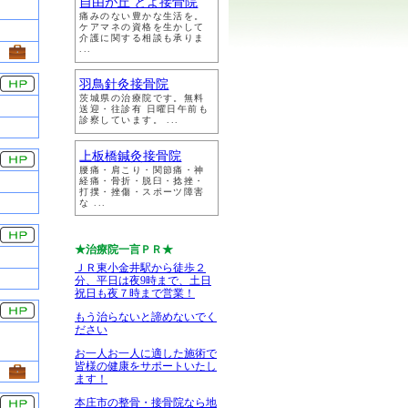
自由が丘 とよ接骨院
痛みのない豊かな生活を。
ケアマネの資格を生かして
介護に関する相談も承りま
...
羽鳥針灸接骨院
茨城県の治療院です。無料
送迎・往診有 日曜日午前も
診察しています。 ...
上板橋鍼灸接骨院
腰痛・肩こり・関節痛・神
経痛・骨折・脱臼・捻挫・
打撲・挫傷・スポーツ障害
な ...
★治療院一言ＰＲ★
ＪＲ東小金井駅から徒歩２
分、平日は夜9時まで、土日
祝日も夜７時まで営業！
もう治らないと諦めないでく
ださい
お一人お一人に適した施術で
皆様の健康をサポートいたし
ます！
本庄市の整骨・接骨院なら地