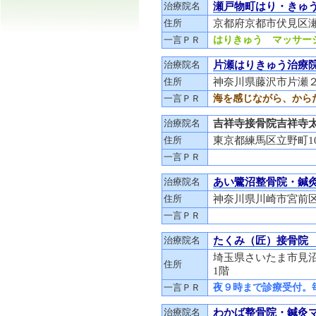
治療院名
瀬戸物町はり・きゅ
住所
京都府京都市伏見区瀬
一言ＰＲ
はりきゅう マッサー
治療院名
片瀬はりきゅう治療
住所
神奈川県藤沢市片瀬２
一言ＰＲ
海を感じながら、から
治療院名
吉祥寺接骨院吉祥寺
住所
東京都練馬区立野町1
一言ＰＲ
治療院名
あい鷺沼整骨院・鍼
住所
神奈川県川崎市宮前区鷺
一言ＰＲ
治療院名
たくみ（匠）接骨院
埼玉県さいたま市見
住所
1階
一言ＰＲ
夜９時まで診療受付。
治療院名
わかば整骨院・鍼灸