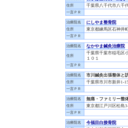
住所
千葉県八千代市八千代台
一言ＰＲ
治療院名
にしやま整骨院
住所
東京都練馬区石神井
一言ＰＲ
治療院名
なかやま鍼灸治療院
千葉県千葉市稲毛区小
住所
１０１
一言ＰＲ
治療院名
市川鍼灸出張整体と
住所
千葉県市川市新井1-1
一言ＰＲ
治療院名
無痛・ファミリー整
住所
東京都江戸川区松島3-
一言ＰＲ
治療院名
今福目白接骨院