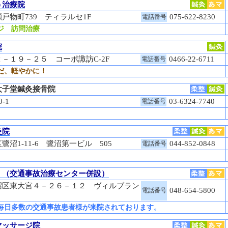
う治療院
戸物町739 ティラルセ1F
075-622-8230
電話番号
ジ 訪問治療
院
－１９－２５ コーポ諏訪C-2F
0466-22-6711
電話番号
だ、軽やかに！
太子堂鍼灸接骨院
0-1
03-6324-7740
電話番号
灸院
沼1-11-6 鷺沼第一ビル 505
044-852-0848
電話番号
 （交通事故治療センター併設）
沼区東大宮４－２６－１２ ヴィルブラン
048-654-5800
電話番号
毎日多数の交通事故患者様が来院されております。
マッサージ院