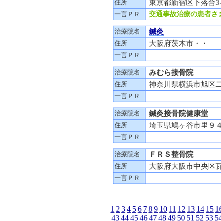
住所
東京都新宿区下落合3-
一言ＰＲ
交通事故治療の患者さま
治療院名
鍼灸
住所
大阪府茨木市・・
一言ＰＲ
治療院名
みむら接骨院
住所
神奈川県横浜市旭区二俣
一言ＰＲ
治療院名
鍼灸接骨院健康堂
住所
埼玉県鳩ヶ谷市里
一言ＰＲ
治療院名
ＦＲＳ整骨院
住所
大阪府大阪市中央区
一言ＰＲ
1
2
3
4
5
6
7
8
9
10
11
12
13
14
15
1
43
44
45
46
47
48
49
50
51
52
53
5