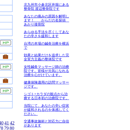
北九州市小倉北区井堀にある
整骨院 渡辺整骨院です
あなたの痛みの原因を解明し
ます！ からだの名探偵
あかり接骨院
あらゆる手法を尽くしてあな
たの辛さを緩和します
台湾の本場の鍼灸治療を横浜
で
効果と結果だけを追求した完
全実力主義の整体院です
女性鍼灸マッサージ師の治療
院です。皆様が元気になれる
治療を心がけています。
健康保険適用の訪問マッサー
ジです。
シゴト×カラダの観点から治
療する日本初の治療院です。
当院にて、あなたの辛い症状
が緩和されるのを体感してく
ださい。
交通事故施術と対応力に自信
40
41
42
があります
78
79
80